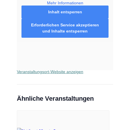
Mehr Informationen
Inhalt entsperren
VERANSTALTUNGSORT
Erforderlichen Service akzeptieren
und Inhalte entsperren
Bären Apotheke Alleestraße
Alleestraße 94
Remscheid
,
42853
Google Karte anzeigen
Telefon
02191 22324
Veranstaltungsort-Website anzeigen
Ähnliche Veranstaltungen