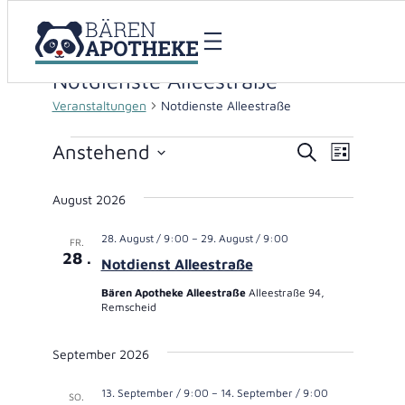
Notdienste Alleestraße
Veranstaltungen
Notdienste Alleestraße
Veranstaltungen
Anstehend
Veranstaltu
Verans
Suche
Liste
Datum
Suche
Ansich
wählen.
August 2026
und
Naviga
28. August / 9:00
–
29. August / 9:00
FR.
Ansichten,
28
Notdienst Alleestraße
Navigation
Bären Apotheke Alleestraße
Alleestraße 94,
Remscheid
September 2026
13. September / 9:00
–
14. September / 9:00
SO.