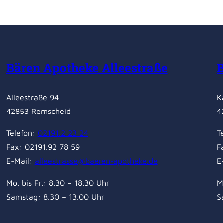
Bären Apotheke Alleestraße
Alleestraße 94
K
42853 Remscheid
4
Telefon:
02191.2 23 24
T
Fax: 02191.92 78 59
F
E-Mail:
alleestrasse@baeren-apotheke.de
E
Mo. bis Fr.: 8.30 – 18.30 Uhr
M
Samstag: 8.30 – 13.00 Uhr
S