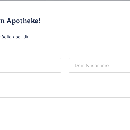
e leihen
en Apotheke!
öglich bei dir.
toffe
dheit
Test
Messung
eilkunde