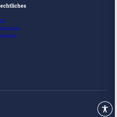
echtliches
GB
atenschutz
mpressum