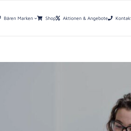
Bären Marken
Shop
Aktionen & Angebote
Kontak
llung
st
zeptur
te
ruck