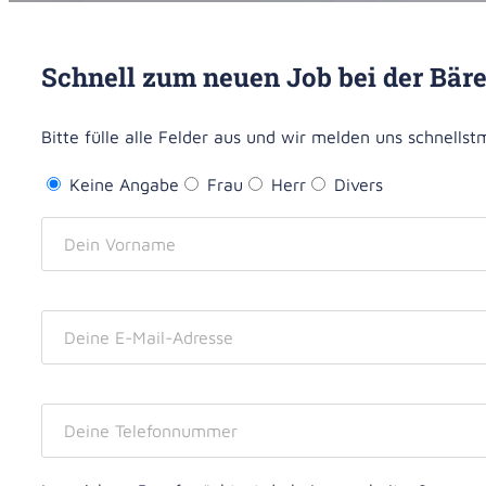
Milchpump
Schnell zum neuen Job bei der Bär
Bitte fülle alle Felder aus und wir melden uns schnellstm
Mikronährs
Keine Angabe
Frau
Herr
Divers
Darmgesun
Vitamin D 
Omega-3-
Allergie
Pflanzenh
Kosmetik