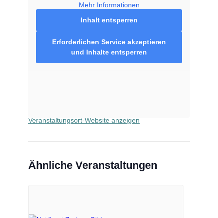
Mehr Informationen
Inhalt entsperren
VERANSTALTUNGSORT
Erforderlichen Service akzeptieren
und Inhalte entsperren
Bären Apotheke Radevormwald
Kaiserstr. 41
Radevormwald
,
42477
Google Karte anzeigen
Telefon
02195677991
Veranstaltungsort-Website anzeigen
Ähnliche Veranstaltungen