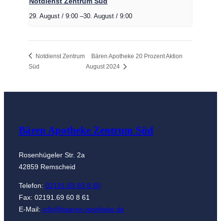
Notdienst Zentrum Süd
29. August / 9:00
–
30. August / 9:00
Notdienst Zentrum
Bären Apotheke 20 Prozent Aktion
Süd
August 2024
Bären Apotheke Zentrum Süd
Rosenhügeler Str. 2a
42859 Remscheid
Telefon:
02191.69 60 8 60
Fax: 02191.69 60 8 61
E-Mail:
info@baeren-apotheke.de