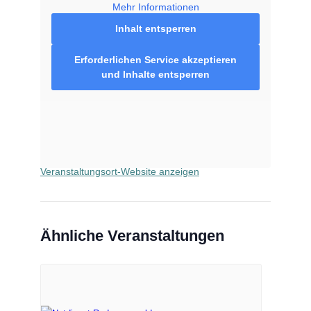
Mehr Informationen
Inhalt entsperren
VERANSTALTUNGSORT
Erforderlichen Service akzeptieren
und Inhalte entsperren
Bären Apotheke Radevormwald
Kaiserstr. 41
Radevormwald
,
42477
Google Karte anzeigen
Telefon
02195677991
Veranstaltungsort-Website anzeigen
Ähnliche Veranstaltungen