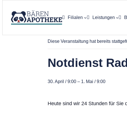
Filialen
Leistungen
B
« Alle Veranstaltungen
App-Bestell
Diese Veranstaltung hat bereits stattge
E-Rezept
Notdienst Ra
Botendienst
Labor / Rez
30. April / 9:00
–
1. Mai / 9:00
Kundenkart
Heute sind wir 24 Stunden für Sie 
Bluthochdru