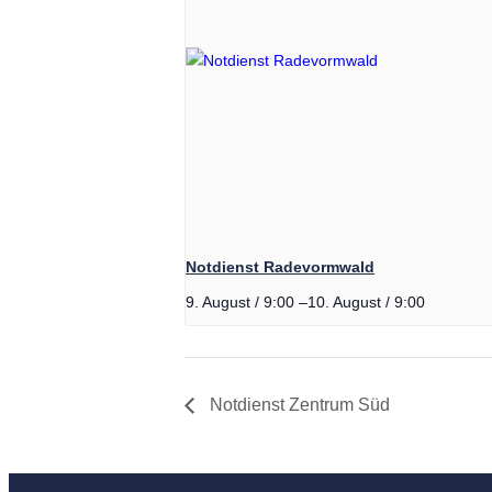
Milchpumpe 
Mikronährsto
Darmgesund
Vitamin D T
Notdienst Radevormwald
Omega-3-M
9. August / 9:00
–
10. August / 9:00
Allergie
Notdienst Zentrum Süd
Pflanzenhei
Kosmetik