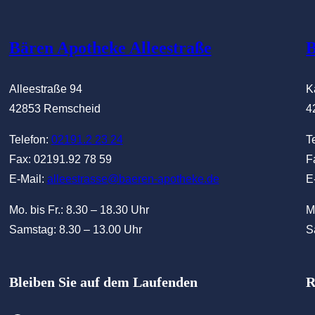
at
Bären Apotheke Alleestraße
B
at
Alleestraße 94
K
42853 Remscheid
4
Telefon:
02191.2 23 24
T
Fax: 02191.92 78 59
F
E-Mail:
alleestrasse@baeren-apotheke.de
E
Mo. bis Fr.: 8.30 – 18.30 Uhr
M
Samstag: 8.30 – 13.00 Uhr
S
Bleiben Sie auf dem Laufenden
R