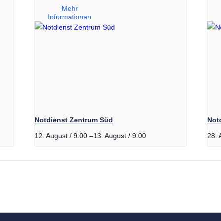
Mehr
Informationen
leihen
ffe
heit
est
Notdienst Zentrum Süd
Notd
essung
12. August / 9:00
–
13. August / 9:00
28. 
lkunde