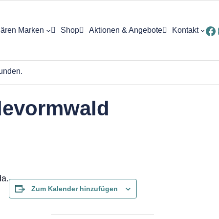
Fa
ären Marken
Shop
Aktionen & Angebote
Kontakt
ung
funden.
devormwald
eptur
e
da.
Zum Kalender hinzufügen
ck