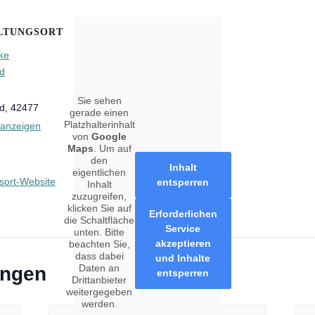
beratung
LTUNGSORT
beratung
ke
therapie
d
Sie sehen
d
,
42477
gerade einen
Platzhalterinhalt
 anzeigen
von
Google
Maps
. Um auf
ttel
den
Inhalt
eigentlichen
sort-Website
entsperren
Inhalt
nsstrümpfe
zuzugreifen,
klicken Sie auf
Erforderlichen
sorgung
die Schaltfläche
Service
unten. Bitte
akzeptieren
beachten Sie,
dass dabei
und Inhalte
Daten an
ungen
entsperren
Drittanbieter
unde
weitergegeben
werden.
leihen