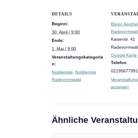
Inhalations
DETAILS
VERANSTA
Medikations
Beginn:
Bären Apothe
Orale Krebs
Radevormwal
30. April / 9:00
Kaiserstr. 41
Ende:
Radevormwal
1. Mai / 9:00
Google Karte
Inkontinenz
Veranstaltungskategorie
Telefon
n:
Pflegehilfsmi
02195677991
Notdienste
,
Notdienste
Radevormwald
Veranstaltung
Kompressio
anzeigen
Palliativver
Ähnliche Veranstalt
Kinderheilk
Babywaage 