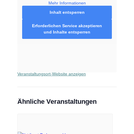
Mehr Informationen
Inhalt entsperren
VERANSTALTUNGSORT
Erforderlichen Service akzeptieren
und Inhalte entsperren
Bären Apotheke Radevormwald
Kaiserstr. 41
Radevormwald
,
42477
Google Karte anzeigen
Telefon
02195677991
Veranstaltungsort-Website anzeigen
Ähnliche Veranstaltungen