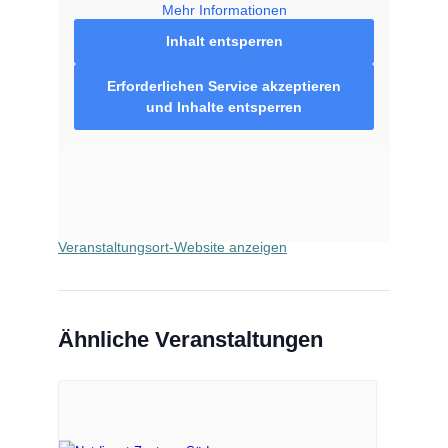
Mehr Informationen
Inhalt entsperren
VERANSTALTUNGSORT
Erforderlichen Service akzeptieren
und Inhalte entsperren
Bären Apotheke Radevormwald
Kaiserstr. 41
Radevormwald
,
42477
Google Karte anzeigen
Telefon
02195677991
Veranstaltungsort-Website anzeigen
Ähnliche Veranstaltungen