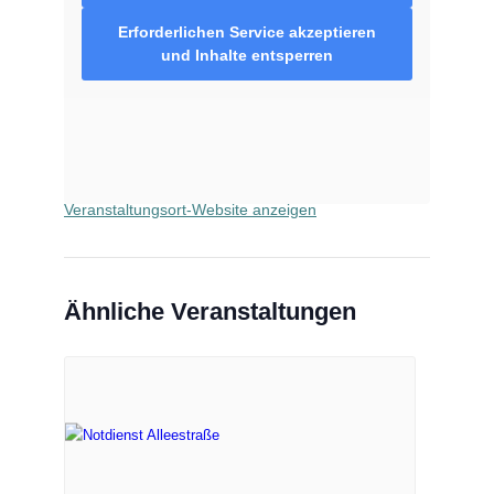
VERANSTALTUNGSORT
Erforderlichen Service akzeptieren
und Inhalte entsperren
Bären Apotheke Alleestraße
Alleestraße 94
Remscheid
,
42853
Google Karte anzeigen
Telefon
02191 22324
Veranstaltungsort-Website anzeigen
Ähnliche Veranstaltungen