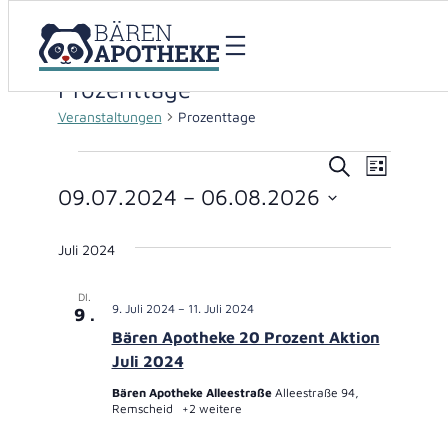
Prozenttage
Veranstaltungen
Prozenttage
Veranstaltungen
Veranstaltu
Verans
Suche
Liste
09.07.2024
 – 
06.08.2026
Suche
Ansich
Datum
und
Naviga
wählen.
Juli 2024
Ansichten,
DI.
Navigation
9. Juli 2024
–
11. Juli 2024
9
Bären Apotheke 20 Prozent Aktion
Juli 2024
Bären Apotheke Alleestraße
Alleestraße 94,
Remscheid
+2 weitere