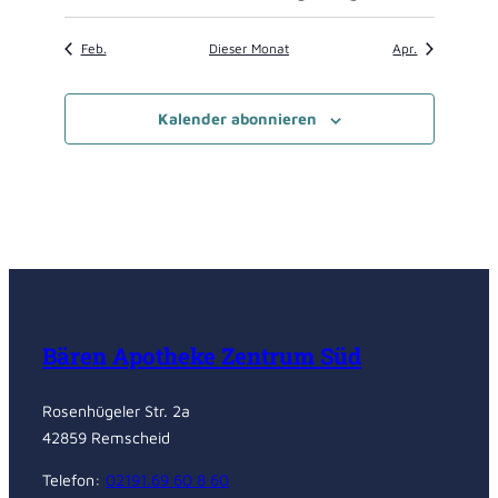
Veranstaltungen
Veranstaltungen
Veranstaltungen
Veranstaltungen
Veranstaltung
Veranstaltung
Veranstaltu
Feb.
Dieser Monat
Apr.
Kalender abonnieren
Bären Apotheke Zentrum Süd
Rosenhügeler Str. 2a
42859 Remscheid
Telefon:
02191.69 60 8 60