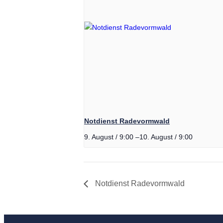
Milchpumpe 
Mikronährsto
Darmgesund
Vitamin D T
Notdienst Radevormwald
Omega-3-M
9. August / 9:00
–
10. August / 9:00
Allergie
Notdienst Radevormwald
Pflanzenhei
Kosmetik