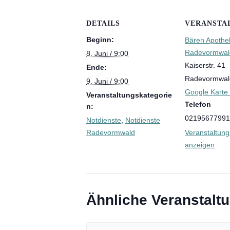
Inhalations
DETAILS
VERANSTA
Medikations
Beginn:
Bären Apothe
Orale Krebs
Radevormwal
8. Juni / 9:00
Kaiserstr. 41
Ende:
Radevormwal
9. Juni / 9:00
Google Karte
Inkontinenz
Veranstaltungskategorie
Telefon
n:
Pflegehilfsmi
02195677991
Notdienste
,
Notdienste
Radevormwald
Veranstaltung
Kompressio
anzeigen
Palliativver
Ähnliche Veranstalt
Kinderheilk
Babywaage 