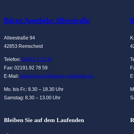
at
Bären Apotheke Alleestraße
B
at
Alleestraße 94
K
42853 Remscheid
4
Telefon:
02191.2 23 24
T
Fax: 02191.92 78 59
F
E-Mail:
alleestrasse@baeren-apotheke.de
E
Mo. bis Fr.: 8.30 – 18.30 Uhr
M
Samstag: 8.30 – 13.00 Uhr
S
Bleiben Sie auf dem Laufenden
R