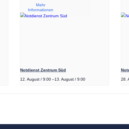
Mehr
Informationen
leihen
ffe
heit
est
Notdienst Zentrum Süd
Notd
essung
12. August / 9:00
–
13. August / 9:00
28. 
lkunde