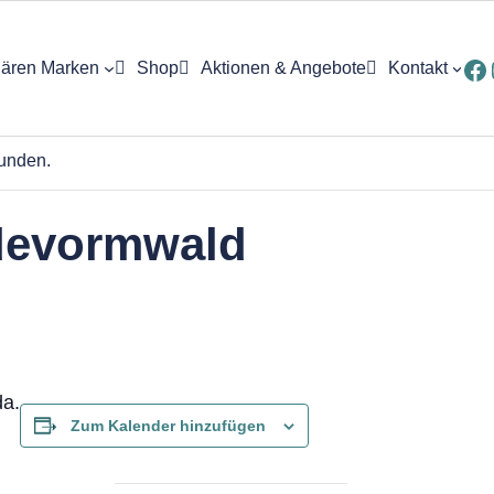
Fa
ären Marken
Shop
Aktionen & Angebote
Kontakt
ung
funden.
devormwald
eptur
e
da.
Zum Kalender hinzufügen
ck