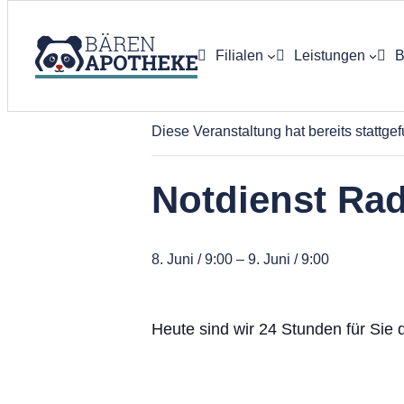
Filialen
Leistungen
B
« Alle Veranstaltungen
App-Bestell
Diese Veranstaltung hat bereits stattge
E-Rezept
Notdienst Ra
Botendienst
Labor / Rez
8. Juni / 9:00
–
9. Juni / 9:00
Kundenkart
Heute sind wir 24 Stunden für Sie 
Bluthochdru