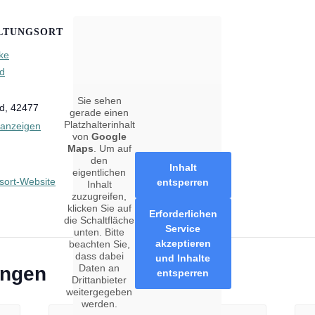
beratung
LTUNGSORT
beratung
ke
therapie
d
Sie sehen
d
,
42477
gerade einen
Platzhalterinhalt
 anzeigen
von
Google
Maps
. Um auf
ttel
den
Inhalt
eigentlichen
sort-Website
entsperren
Inhalt
nsstrümpfe
zuzugreifen,
klicken Sie auf
Erforderlichen
sorgung
die Schaltfläche
Service
unten. Bitte
akzeptieren
beachten Sie,
dass dabei
und Inhalte
Daten an
ungen
entsperren
Drittanbieter
unde
weitergegeben
werden.
leihen