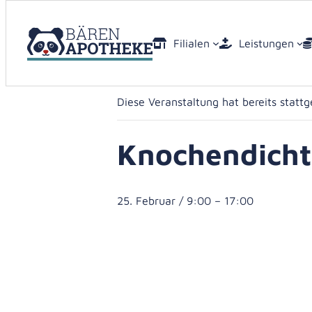
Filialen
Leistungen
« Alle Veranstaltungen
App-Beste
Diese Veranstaltung hat bereits statt
E-Rezept
Knochendich
Botendien
Labor / Re
25. Februar / 9:00
–
17:00
Kundenkar
Bluthochd