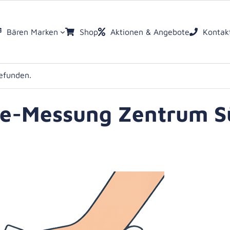
Bären Marken
Shop
Aktionen & Angebote
Kontak
llung
gefunden.
te-Messung Zentrum S
st
zeptur
te
ruck