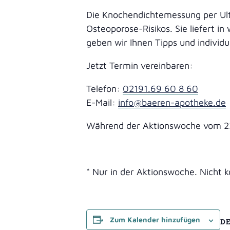
Die Knochendichtemessung per Ultra
Milchpump
Osteoporose-Risikos. Sie liefert i
geben wir Ihnen Tipps und individ
Jetzt Termin vereinbaren:
Mikronährs
Telefon:
02191.69 60 8 60
Darmgesun
E-Mail:
info@baeren-apotheke.de
Vitamin D 
Während der Aktionswoche vom 23.
Omega-3-
Allergie
* Nur in der Aktionswoche. Nicht
Pflanzenh
Zum Kalender hinzufügen
D
Kosmetik