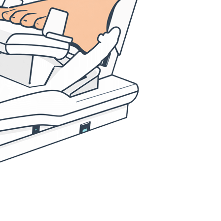
sberatung
nsberatung
stherapie
z
mittel
onsstrümpfe
ersorgung
lkunde
 leihen