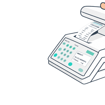
Inhalation
Medikatio
Orale Kreb
Inkontinen
Pflegehilfs
Kompressi
Palliativv
Kinderhei
Babywaage