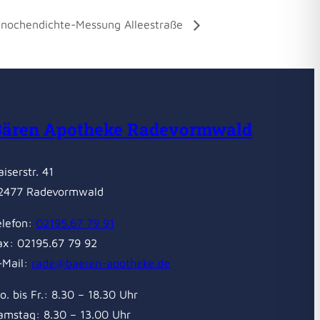
nochendichte-Messung Alleestraße
Bären Apotheke Radevormwald
aiserstr. 41
2477 Radevormwald
elefon:
02195.67 79 91
ax: 02195.67 79 92
-Mail:
rade@baeren-apotheke.de
o. bis Fr.: 8.30 – 18.30 Uhr
amstag: 8.30 – 13.00 Uhr