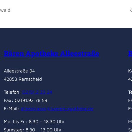
mwald
K
Bären Apotheke Alleestraße
Alleestraße 94
K
42853 Remscheid
4
Telefon:
02191.2 23 24
T
Fax: 02191.92 78 59
F
E-Mail:
alleestrasse@baeren-apotheke.de
E
Mo. bis Fr.: 8.30 – 18.30 Uhr
M
Samstag: 8.30 – 13.00 Uhr
S