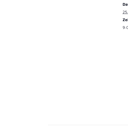
Da
Abholauto
25
Ze
Rowa Aut
9: