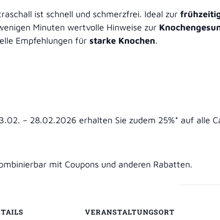
schall ist schnell und schmerzfrei. Ideal zur
frühzeit
e leihen
n wenigen Minuten wertvolle Hinweise zur
Knochengesun
uelle Empfehlungen für
starke Knochen
.
toffe
dheit
Test
02. – 28.02.2026 erhalten Sie zudem 25%* auf alle C
Messung
 kombinierbar mit Coupons und anderen Rabatten.
eilkunde
ETAILS
VERANSTALTUNGSORT