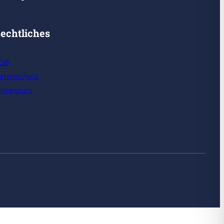
echtliches
GB
atenschutz
mpressum