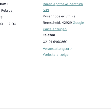
tum:
Bären Apotheke Zentrum
mat
Süd
. Februar
Rosenhügeler Str. 2a
it:
omat
Remscheid
,
42929
Google
00 – 17:00
Karte anzeigen
Telefon
02191 6960860
Veranstaltungsort-
Website anzeigen