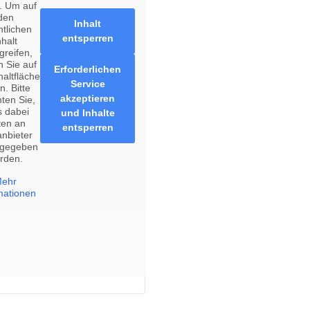
. Um auf
den
Inhalt
ntlichen
entsperren
nhalt
greifen,
n Sie auf
Erforderlichen
haltfläche
Service
n. Bitte
akzeptieren
ten Sie,
s dabei
und Inhalte
ten an
entsperren
anbieter
rgegeben
rden.
ehr
mationen