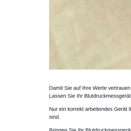
Milchpumpe 
Mikronährsto
Darmgesund
Vitamin D T
Omega-3-M
Damit Sie auf Ihre Werte vertraue
Allergie
Lassen Sie Ihr Blutdruckmessgerät
Nur ein korrekt arbeitendes Gerät l
Pflanzenhei
sind.
Kosmetik
Bringen Sie Ihr Blutdruckmessgerät 