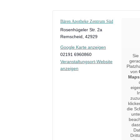
Bären Apotheke Zentrum Süd
Rosenhügeler Str. 2a
Remscheid
,
42929
Google Karte anzeigen
02191 6960860
Sie
gera
Veranstaltungsort-Website
Platzha
anzeigen
von
Maps
eige
I
zuzu
klicke
die Sc
unte
beach
das
Da
Dritt