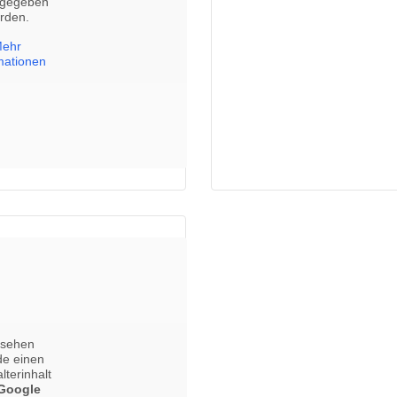
rgegeben
rden.
ehr
mationen
 sehen
de einen
lterinhalt
Google