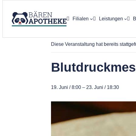
Filialen
Leistungen
B
« Alle Veranstaltungen
App-Bestell
Diese Veranstaltung hat bereits stattge
E-Rezept
Blutdruckmes
Botendienst
Labor / Rez
19. Juni / 8:00
–
23. Juni / 18:30
Kundenkart
Bluthochdru