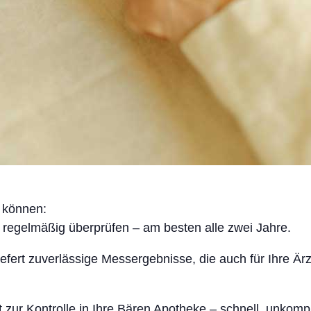
leihen
ffe
heit
est
essung
n können:
 regelmäßig überprüfen – am besten alle zwei Jahre.
iefert zuverlässige Messergebnisse, die auch für Ihre Ärz
lkunde
zur Kontrolle in Ihre Bären Apotheke – schnell, unkompli