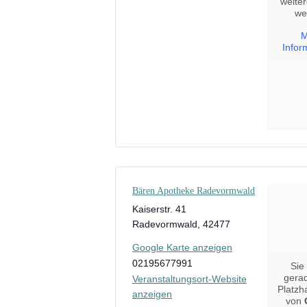
weite
we
M
Infor
Bären Apotheke Radevormwald
Kaiserstr. 41
Radevormwald
,
42477
Google Karte anzeigen
02195677991
Sie
gera
Veranstaltungsort-Website
Platzha
anzeigen
von