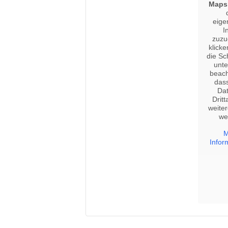
Maps
eige
I
zuzu
klicke
die Sc
unte
beach
das
Da
Dritt
weite
we
M
Infor