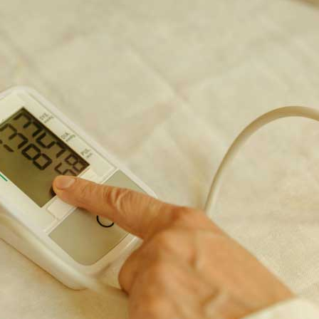
beratung
beratung
therapie
ttel
nsstrümpfe
sorgung
unde
leihen