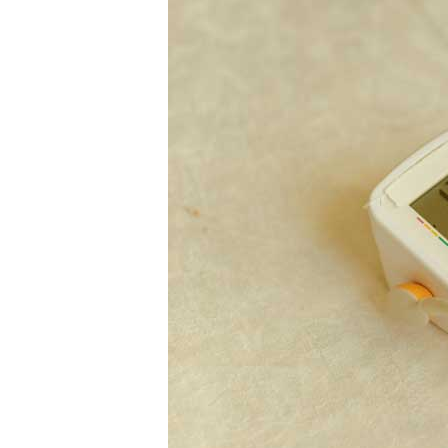
Inhalations
Medikations
Orale Krebs
Inkontinenz
Pflegehilfsmi
Kompressio
Palliativver
Kinderheilk
Babywaage 