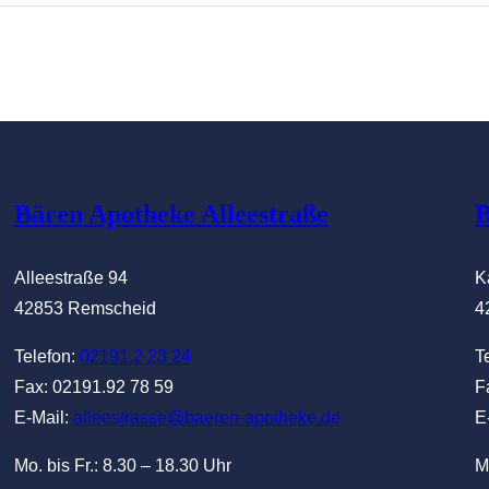
Bären Apotheke Alleestraße
B
Alleestraße 94
K
42853 Remscheid
4
Telefon:
02191.2 23 24
T
Fax: 02191.92 78 59
F
E-Mail:
alleestrasse@baeren-apotheke.de
E
Mo. bis Fr.: 8.30 – 18.30 Uhr
M