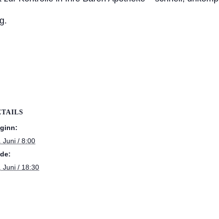
at
g.
at
ETAILS
ginn:
 Juni / 8:00
de:
. Juni / 18:30