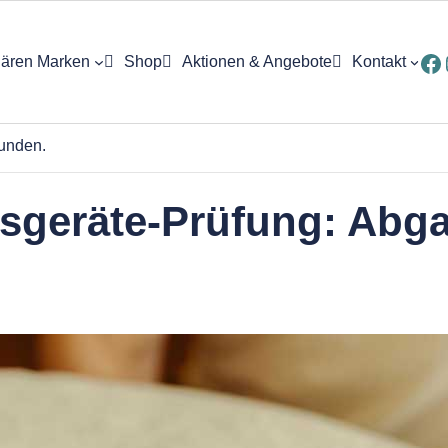
Fa
ären Marken
Shop
Aktionen & Angebote
Kontakt
ung
funden.
sgeräte-Prüfung: Abg
eptur
e
ck