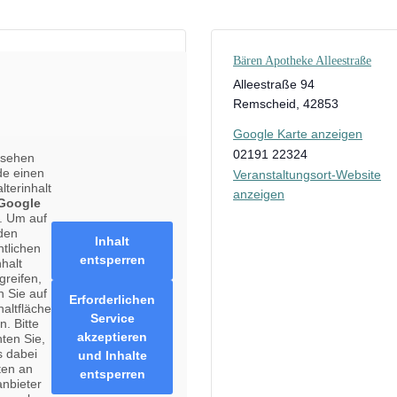
Bären Apotheke Alleestraße
Alleestraße 94
Remscheid
,
42853
Google Karte anzeigen
02191 22324
 sehen
de einen
Veranstaltungsort-Website
lterinhalt
anzeigen
Google
. Um auf
den
Inhalt
ntlichen
entsperren
nhalt
greifen,
n Sie auf
Erforderlichen
haltfläche
Service
n. Bitte
akzeptieren
ten Sie,
s dabei
und Inhalte
ten an
entsperren
anbieter