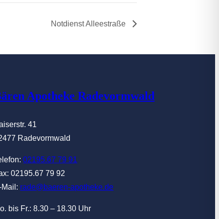
Notdienst Alleestraße
ären Apotheke Radevormwald
aiserstr. 41
2477 Radevormwald
elefon:
02195.67 79 91
ax: 02195.67 79 92
-Mail:
rade@baeren-apotheke.de
o. bis Fr.: 8.30 – 18.30 Uhr