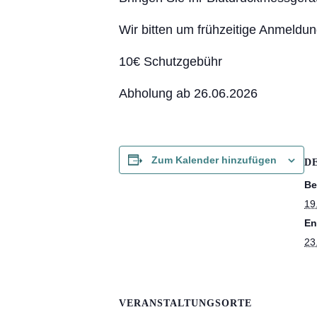
Abholautom
Wir bitten um frühzeitige Anmeldun
Rowa Autom
10€ Schutzgebühr
Abholung ab 26.06.2026
Zum Kalender hinzufügen
D
Be
19.
En
23
VERANSTALTUNGSORTE