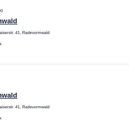
00
leihen
mwald
aiserstr. 41, Radevormwald
ffe
a.
heit
est
essung
mwald
aiserstr. 41, Radevormwald
lkunde
a.