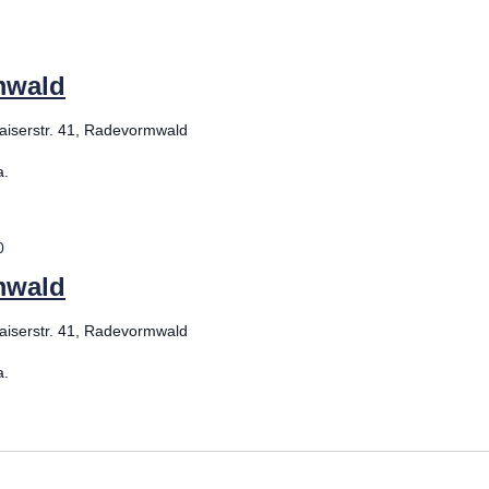
beratung
beratung
mwald
therapie
aiserstr. 41, Radevormwald
a.
ttel
0
mwald
nsstrümpfe
aiserstr. 41, Radevormwald
sorgung
a.
unde
leihen