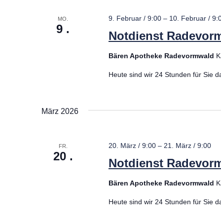
9. Februar / 9:00
–
10. Februar / 9:
MO.
Milchpumpe 
9
Notdienst Radevor
Bären Apotheke Radevormwald
K
Mikronährsto
Heute sind wir 24 Stunden für Sie d
Darmgesund
Vitamin D T
März 2026
Omega-3-M
20. März / 9:00
–
21. März / 9:00
FR.
Allergie
20
Notdienst Radevor
Bären Apotheke Radevormwald
K
Pflanzenhei
Heute sind wir 24 Stunden für Sie d
Kosmetik