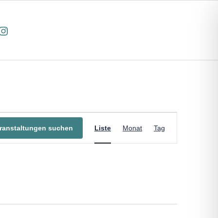
cebook
Instagram
Veranstaltung
ranstaltungen suchen
Liste
Monat
Tag
Ansichten-
Navigation