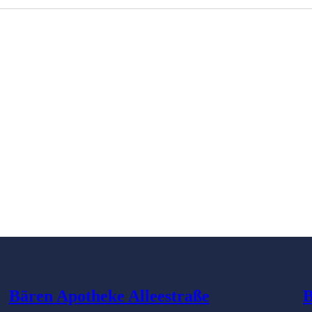
Bären Apotheke Alleestraße
B