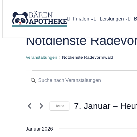
Filialen
Leistungen
B
Notdienste Radevo
App-Bestell
E-Rezept
Veranstaltungen
Notdienste Radevormwald
Botendienst
Veranstaltungen
Veranstaltungen
Bitte
Labor / Rez
Schlüsselwort
Suche
eingeben.
Kundenkart
und
7. Januar
 – 
Heu
Suche
Heute
nach
Ansichten,
Datum
Veranstaltungen
wählen.
Bluthochdru
Navigation
Januar 2026
Schlüsselwort.