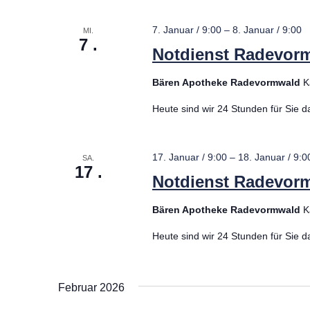
Inhalations
7. Januar / 9:00
–
8. Januar / 9:00
MI.
Medikations
7
Notdienst Radevor
Orale Krebs
Bären Apotheke Radevormwald
K
Heute sind wir 24 Stunden für Sie d
Inkontinenz
Pflegehilfsmi
17. Januar / 9:00
–
18. Januar / 9:0
SA.
17
Notdienst Radevor
Kompressio
Bären Apotheke Radevormwald
K
Palliativver
Heute sind wir 24 Stunden für Sie d
Kinderheilk
Februar 2026
Babywaage 