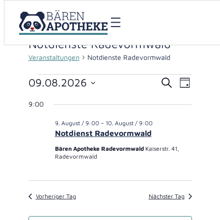
Notdienste Radevormwald
Veranstaltungen
Notdienste Radevormwald
Veranstaltungen
09.08.2026
Veranstaltu
Verans
Suche
Tag
Datum
für
Suche
Ansich
9:00
wählen.
9.
und
Naviga
9. August / 9:00
–
10. August / 9:00
August
Ansichten,
Notdienst Radevormwald
2026
Bären Apotheke Radevormwald
Kaiserstr. 41,
Navigation
Radevormwald
Vorheriger Tag
Nächster Tag