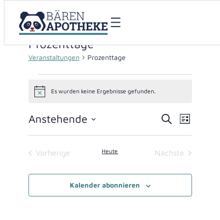
Prozenttage
Veranstaltungen
Prozenttage
Veranstaltungen
Es wurden keine Ergebnisse gefunden.
Hinweis
Anstehende
Veranstaltu
Verans
Suche
Liste
Datum
Suche
Ansich
wählen.
Heute
und
Naviga
Vorherige
Nächste
Veranstaltungen
Veranstaltung
Ansichten,
Kalender abonnieren
Navigation